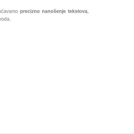
gućavamo
precizno nanošenje tekstova,
zvoda.