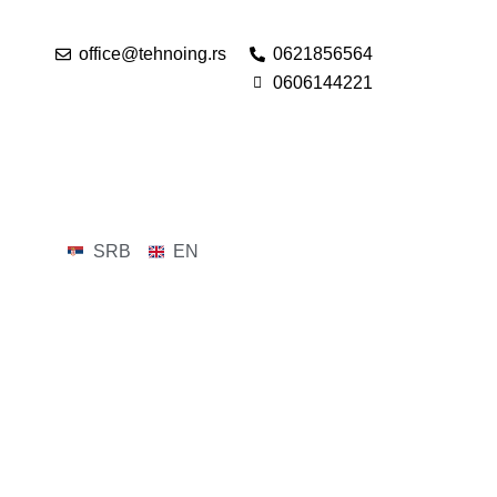
office@tehnoing.rs
0621856564
0606144221
SRB
EN