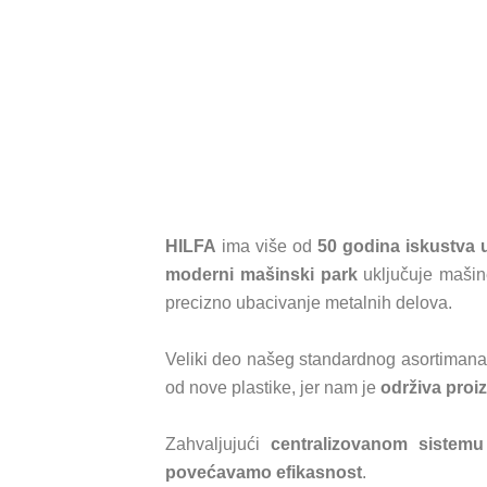
HILFA
ima više od
50 godina iskustva u
moderni mašinski park
uključuje maši
precizno ubacivanje metalnih delova.
Veliki deo našeg standardnog asortiman
od nove plastike, jer nam je
održiva proi
Zahvaljujući
centralizovanom sistemu
povećavamo efikasnost
.