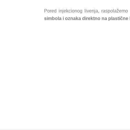
Pored injekcionog livenja, raspolažem
simbola i oznaka direktno na plastičn