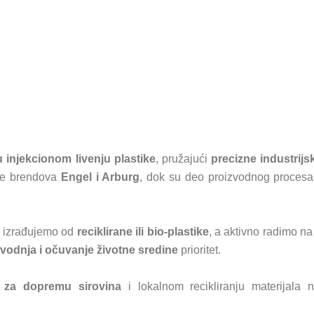
 injekcionom livenju plastike
, pružajući
precizne industrij
ne brendova
Engel i Arburg
, dok su deo proizvodnog procesa
a izrađujemo od
reciklirane ili bio-plastike
, a aktivno radimo n
zvodnja i očuvanje životne sredine
prioritet.
 za dopremu sirovina
i lokalnom recikliranju materijala