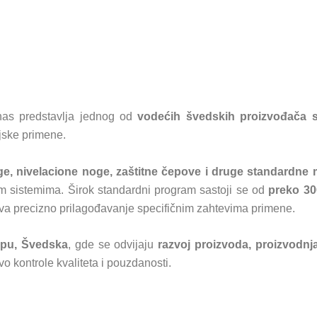
as predstavlja jednog od
vodećih švedskih proizvođača s
ijske primene.
uge, nivelacione noge, zaštitne čepove i druge standardn
im sistemima. Širok standardni program sastoji se od
preko 30
va precizno prilagođavanje specifičnim zahtevima primene.
orpu, Švedska
, gde se odvijaju
razvoj proizvoda, proizvodnj
o kontrole kvaliteta i pouzdanosti.