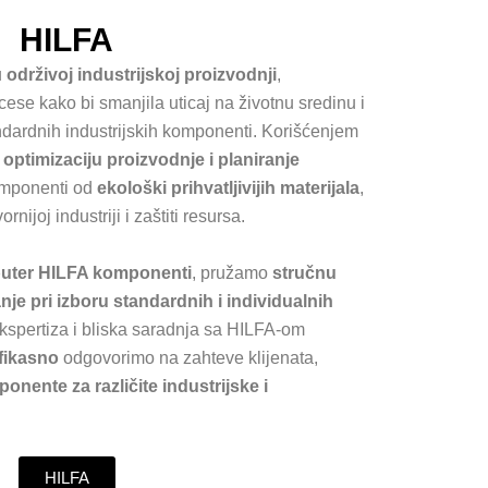
HILFA
u
održivoj industrijskoj proizvodnji
,
ese kako bi smanjila uticaj na životnu sredinu i
ndardnih industrijskih komponenti. Korišćenjem
 optimizaciju proizvodnje i planiranje
omponenti od
ekološki prihvatljivijih materijala
,
ijoj industriji i zaštiti resursa.
ributer HILFA komponenti
, pružamo
stručnu
je pri izboru standardnih i individualnih
kspertiza i bliska saradnja sa HILFA-om
efikasno
odgovorimo na zahteve klijenata,
nente za različite industrijske i
HILFA