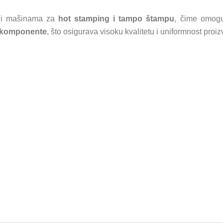
o i mašinama za
hot stamping i tampo štampu
, čime omo
e komponente
, što osigurava visoku kvalitetu i uniformnost proi