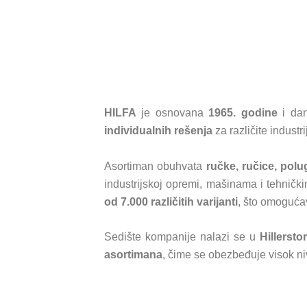
HILFA
je osnovana
1965. godine
i dan
individualnih rešenja
za različite industr
Asortiman obuhvata
ručke, ručice, pol
industrijskoj opremi, mašinama i tehničk
od 7.000 različitih varijanti
, što omoguća
Sedište kompanije nalazi se u
Hillerst
asortimana
, čime se obezbeđuje visok niv