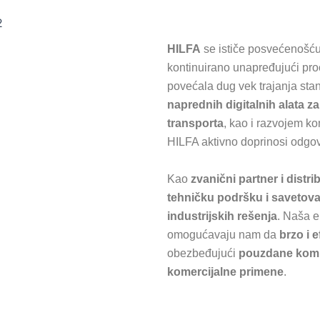
HILFA
se ističe posvećenošć
kontinuirano unapređujući proc
povećala dug vek trajanja sta
naprednih digitalnih alata za
transporta
, kao i razvojem k
HILFA aktivno doprinosi odgovorn
Kao
zvanični partner i dist
tehničku podršku i savetovan
industrijskih rešenja
. Naša e
omogućavaju nam da
brzo i 
obezbeđujući
pouzdane kompo
komercijalne primene
.