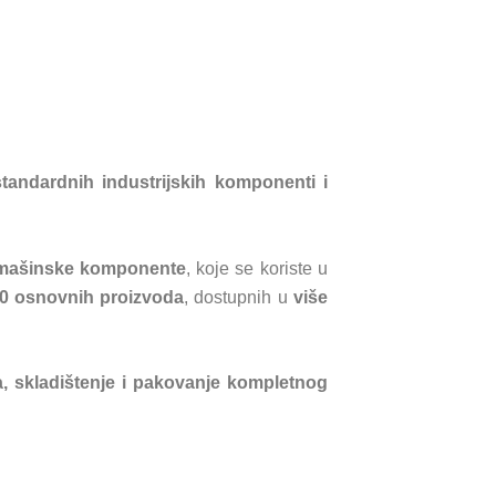
tandardnih industrijskih komponenti i
e mašinske komponente
, koje se koriste u
0 osnovnih proizvoda
, dostupnih u
više
a, skladištenje i pakovanje kompletnog