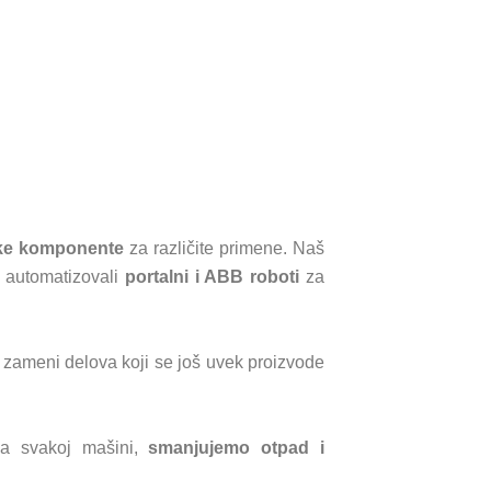
ske komponente
za različite primene. Naš
 automatizovali
portalni i ABB roboti
za
a zameni delova koji se još uvek proizvode
 na svakoj mašini,
smanjujemo otpad i