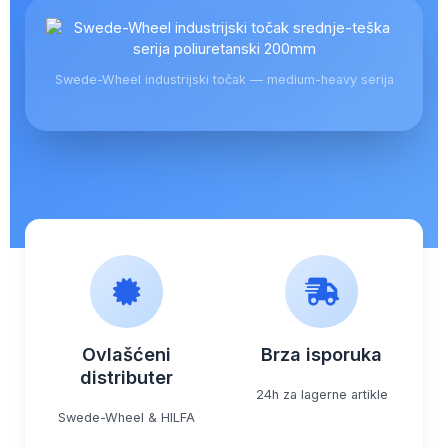
Swede-Wheel industrijski točak — medium-heavy serija
Ovlašćeni
Brza isporuka
distributer
24h za lagerne artikle
Swede-Wheel & HILFA