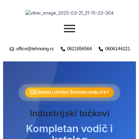
Пређи
на
садржај
office@tehnoing.rs
0621856564
0606144221
🇸🇪 EKSKLUZIVNO ŠVEDSKI KVALITET
Industrijski točkovi
Kompletan vodič i