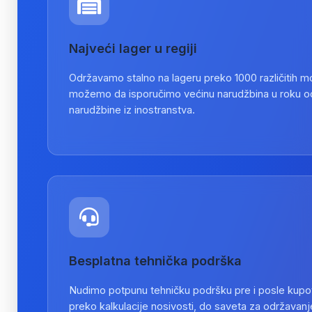
Najveći lager u regiji
Održavamo stalno na lageru preko 1000 različitih m
možemo da isporučimo većinu narudžbina u roku o
narudžbine iz inostranstva.
Besplatna tehnička podrška
Nudimo potpunu tehničku podršku pre i posle kupov
preko kalkulacije nosivosti, do saveta za održavanj