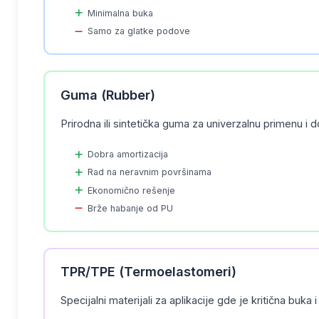
Minimalna buka
Samo za glatke podove
Guma (Rubber)
Prirodna ili sintetička guma za univerzalnu primenu i 
Dobra amortizacija
Rad na neravnim površinama
Ekonomično rešenje
Brže habanje od PU
TPR/TPE (Termoelastomeri)
Specijalni materijali za aplikacije gde je kritična buka 