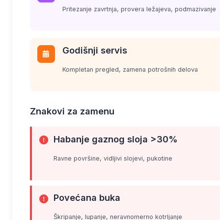
Pritezanje zavrtnja, provera ležajeva, podmazivanje
Godišnji servis
Kompletan pregled, zamena potrošnih delova
Znakovi za zamenu
Habanje gaznog sloja >30%
Ravne površine, vidljivi slojevi, pukotine
Povećana buka
Škripanje, lupanje, neravnomerno kotrljanje