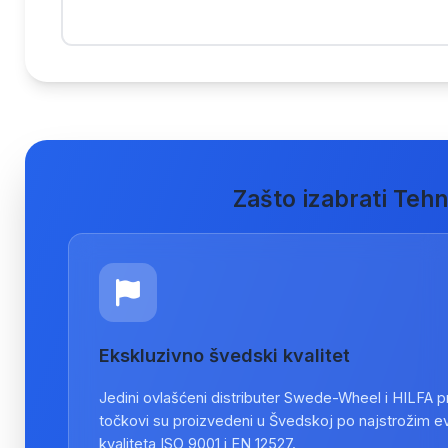
Zašto izabrati Teh
Ekskluzivno švedski kvalitet
Jedini ovlašćeni distributer Swede-Wheel i HILFA pro
točkovi su proizvedeni u Švedskoj po najstrožim 
kvaliteta ISO 9001 i EN 12527.