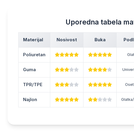
Uporedna tabela mat
Materijal
Nosivost
Buka
Pod
Poliuretan
Gla
Guma
Univer
TPR/TPE
Osetl
Najlon
Glatka