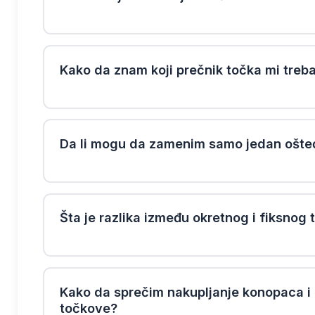
Kako da znam koji prečnik točka mi treb
Da li mogu da zamenim samo jedan ošte
Šta je razlika između okretnog i fiksnog 
Kako da sprečim nakupljanje konopaca i 
točkove?