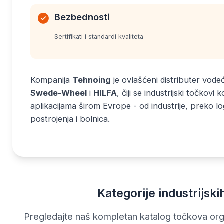
Bezbednosti
Sertifikati i standardi kvaliteta
Kompanija
Tehnoing
je ovlašćeni distributer vod
Swede-Wheel
i
HILFA
, čiji se industrijski točkovi 
aplikacijama širom Evrope - od industrije, preko lo
postrojenja i bolnica.
Kategorije industrijski
Pregledajte naš kompletan katalog točkova org