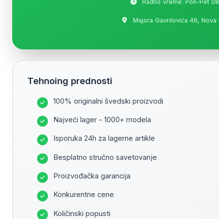
Radno vreme: Pon-Pet 08
Majora Gavrilovića 46, Nova
Tehnoing prednosti
100% originalni švedski proizvodi
Najveći lager - 1000+ modela
Isporuka 24h za lagerne artikle
Besplatno stručno savetovanje
Proizvođačka garancija
Konkurentne cene
Količinski popusti