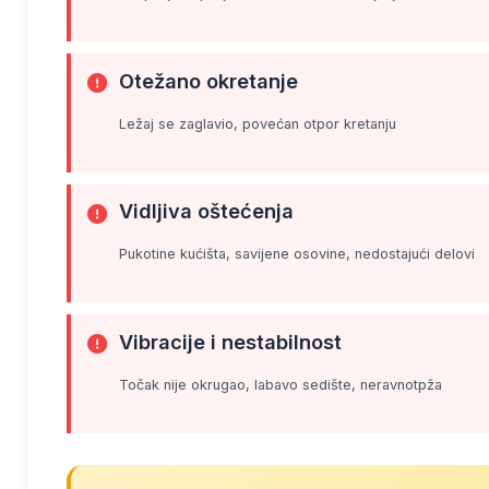
Otežano okretanje
Ležaj se zaglavio, povećan otpor kretanju
Vidljiva oštećenja
Pukotine kućišta, savijene osovine, nedostajući delovi
Vibracije i nestabilnost
Točak nije okrugao, labavo sedište, neravnotpža