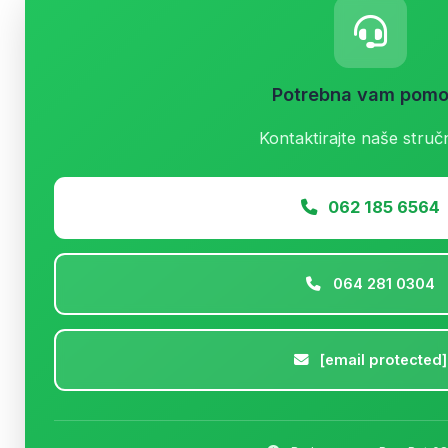
Potrebna vam pom
Kontaktirajte naše struč
062 185 6564
064 281 0304
[email protected]