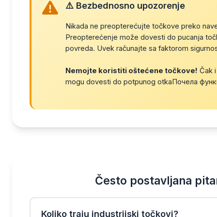
⚠️ Bezbednosno upozorenje
Nikada ne preopterećujte točkove preko nave
Preopterećenje može dovesti do pucanja točka
povreda. Uvek računajte sa faktorom sigurnos
Nemojte koristiti oštećene točkove!
Čak i 
mogu dovesti do potpunog otkaПочела функц
Često postavljana pita
Koliko traju industrijski točkovi?