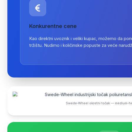
Konkurentne cene
Kao direktni uvoznik i veliki kupac, možemo da po
tržištu. Nudimo i količinske popuste za veće narudž
Swede-Wheel okretni točak — medium-hea