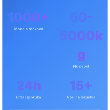
1000+
50-
Modela točkova
5000k
g
Nosivost
24h
15+
Brza isporuka
Godina iskustva