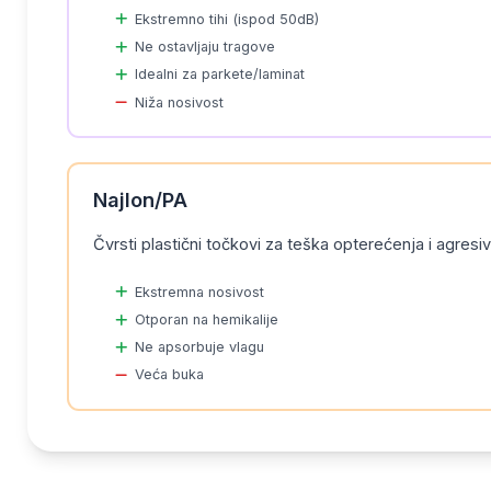
Ekstremno tihi (ispod 50dB)
Ne ostavljaju tragove
Idealni za parkete/laminat
Niža nosivost
Najlon/PA
Čvrsti plastični točkovi za teška opterećenja i agresi
Ekstremna nosivost
Otporan na hemikalije
Ne apsorbuje vlagu
Veća buka