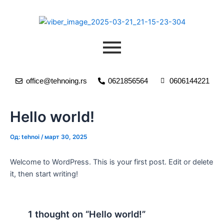
Пређи
на
садржај
office@tehnoing.rs
0621856564
0606144221
Hello world!
Од:
tehnoi
/
март 30, 2025
Welcome to WordPress. This is your first post. Edit or delete
it, then start writing!
1 thought on “Hello world!”