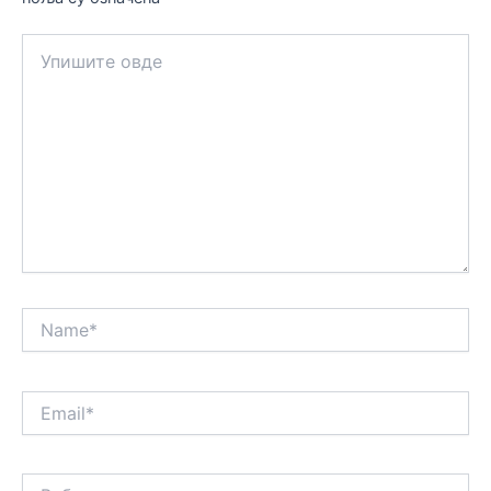
Упишите
овде
Name*
Email*
Веб