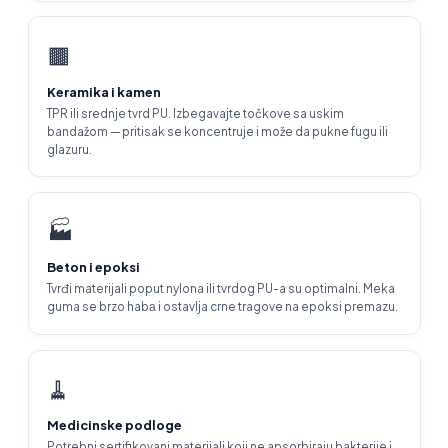
🟫
Keramika i kamen
TPR ili srednje tvrd PU. Izbegavajte točkove sa uskim
bandažom — pritisak se koncentruje i može da pukne fugu ili
glazuru.
🏭
Beton i epoksi
Tvrđi materijali poput nylona ili tvrdog PU-a su optimalni. Meka
guma se brzo habа i ostavlja crne tragove na epoksi premazu.
🧹
Medicinske podloge
Potrebni sertifikovani materijali koji ne apsorbiraju bakterije i