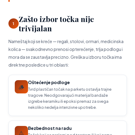
Zašto izbor točka nije
1
trivijalan
Nameštaj koji se kreće — regali, stolovi, ormari, medicinska
kolica — svakodnevno prenosi opterećenje, trlja podlogu i
mora da se zaustavlja precizno. Greška u izboru točka ima
direktne posledice u tri oblasti:
Oštećenje podloge
🪵
Tvrd plastičan točak na parketu ostavlja trajne
tragove. Neodgovarajući materijal bandaže
izgrebe keramiku ili epoksi premaz za svega
nekoliko nedelja intenzivne upotrebe.
Bezbednost na radu
⚠️