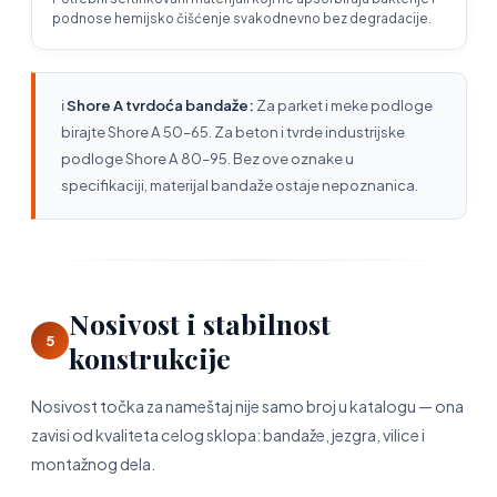
podnose hemijsko čišćenje svakodnevno bez degradacije.
ℹ️
Shore A tvrdoća bandaže:
Za parket i meke podloge
birajte Shore A 50–65. Za beton i tvrde industrijske
podloge Shore A 80–95. Bez ove oznake u
specifikaciji, materijal bandaže ostaje nepoznanica.
Nosivost i stabilnost
5
konstrukcije
Nosivost točka za nameštaj nije samo broj u katalogu — ona
zavisi od kvaliteta celog sklopa: bandaže, jezgra, vilice i
montažnog dela.