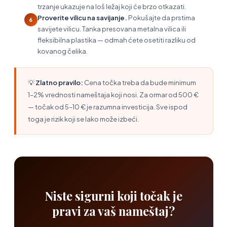
trzanje ukazuje na loš ležaj koji će brzo otkazati.
Proverite vilicu na savijanje.
Pokušajte da prstima
6
savijete vilicu. Tanka presovana metalna vilica ili
fleksibilna plastika — odmah ćete osetiti razliku od
kovanog čelika.
💡
Zlatno pravilo:
Cena točka treba da bude minimum
1–2% vrednosti nameštaja koji nosi. Za ormar od 500 €
— točak od 5–10 € je razumna investicija. Sve ispod
toga je rizik koji se lako može izbeći.
Niste sigurni koji točak je
pravi za vaš nameštaj?