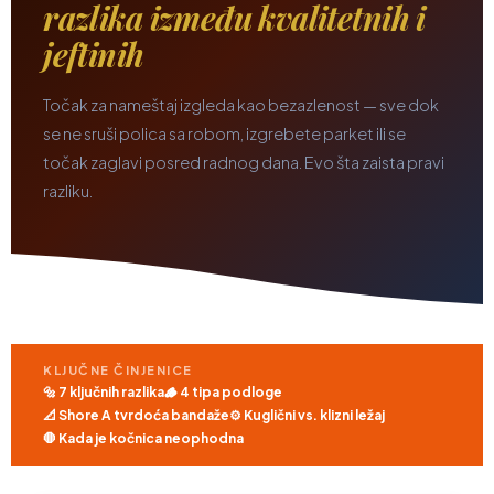
razlika između kvalitetnih i
jeftinih
Točak za nameštaj izgleda kao bezazlenost — sve dok
se ne sruši polica sa robom, izgrebete parket ili se
točak zaglavi posred radnog dana. Evo šta zaista pravi
razliku.
KLJUČNE ČINJENICE
🔩 7 ključnih razlika
🪵 4 tipa podloge
📐 Shore A tvrdoća bandaže
⚙️ Kuglični vs. klizni ležaj
🛑 Kada je kočnica neophodna