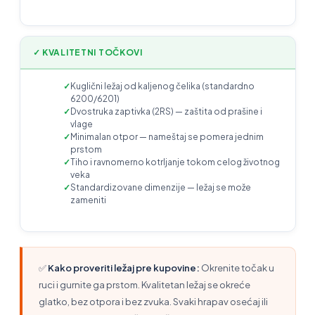
✓ KVALITETNI TOČKOVI
Kuglični ležaj od kaljenog čelika (standardno
6200/6201)
Dvostruka zaptivka (2RS) — zaštita od prašine i
vlage
Minimalan otpor — nameštaj se pomera jednim
prstom
Tiho i ravnomerno kotrljanje tokom celog životnog
veka
Standardizovane dimenzije — ležaj se može
zameniti
✅
Kako proveriti ležaj pre kupovine:
Okrenite točak u
ruci i gurnite ga prstom. Kvalitetan ležaj se okreće
glatko, bez otpora i bez zvuka. Svaki hrapav osećaj ili