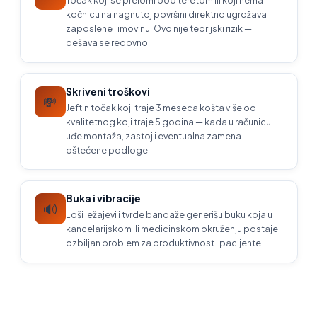
Točak koji se prelomi pod teretom ili koji nema
kočnicu na nagnutoj površini direktno ugrožava
zaposlene i imovinu. Ovo nije teorijski rizik —
dešava se redovno.
Skriveni troškovi
💸
Jeftin točak koji traje 3 meseca košta više od
kvalitetnog koji traje 5 godina — kada u računicu
uđe montaža, zastoj i eventualna zamena
oštećene podloge.
Buka i vibracije
🔊
Loši ležajevi i tvrde bandaže generišu buku koja u
kancelarijskom ili medicinskom okruženju postaje
ozbiljan problem za produktivnost i pacijente.