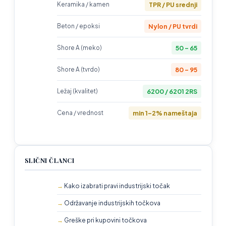
TPR / PU srednji
Keramika / kamen
Nylon / PU tvrdi
Beton / epoksi
50 – 65
Shore A (meko)
80 – 95
Shore A (tvrdo)
6200 / 6201 2RS
Ležaj (kvalitet)
min 1–2% nameštaja
Cena / vrednost
SLIČNI ČLANCI
Kako izabrati pravi industrijski točak
Održavanje industrijskih točkova
Greške pri kupovini točkova