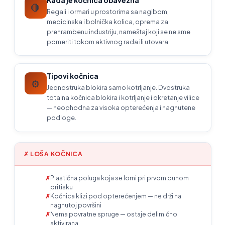
Kada je kočnica obavezna
🛑
Regali i ormari u prostorima sa nagibom,
medicinska i bolnička kolica, oprema za
prehrambenu industriju, nameštaj koji se ne sme
pomeriti tokom aktivnog rada ili utovara.
Tipovi kočnica
⚙️
Jednostruka blokira samo kotrljanje. Dvostruka
totalna kočnica blokira i kotrljanje i okretanje vilice
— neophodna za visoka opterećenja i nagnutene
podloge.
✗ LOŠA KOČNICA
Plastična poluga koja se lomi pri prvom punom
pritisku
Kočnica klizi pod opterećenjem — ne drži na
nagnutoj površini
Nema povratne spruge — ostaje delimično
aktivirana