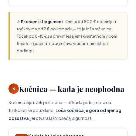
⚠️
Ekonomski argument:
Ormar od 800 € opremljen
točkovima od 2 € po komadu — to je loša računica.
Točak od 8–15 € sa pravim ležajem i kvalitetnom vicom
traje 5–7 godina i ne ugrožava vredan nameštaj ni
podlogu.
Kočnica — kada je neophodna
6
Kočnica nije uvek potrebna — ali kada jeste, mora da
funkcioniše pouzdano.
Loša kočnica je gora od njenog
odsustva
, jer stvara lažni osećaj sigurnosti.