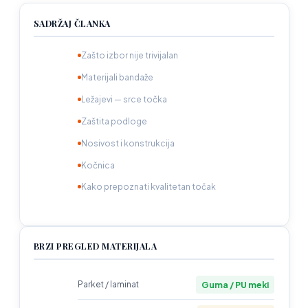
SADRŽAJ ČLANKA
Zašto izbor nije trivijalan
Materijali bandaže
Ležajevi — srce točka
Zaštita podloge
Nosivost i konstrukcija
Kočnica
Kako prepoznati kvalitetan točak
BRZI PREGLED MATERIJALA
Guma / PU meki
Parket / laminat