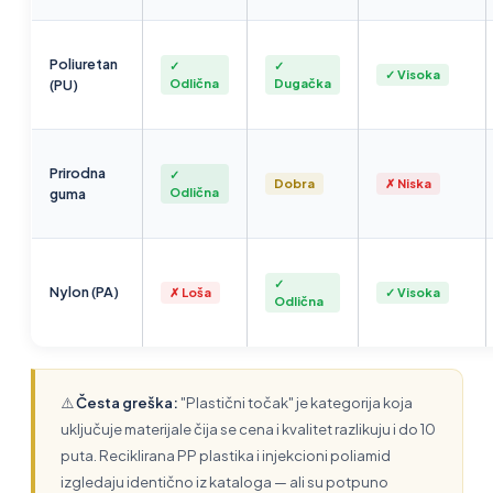
Poliuretan
✓
✓
✓ Visoka
(PU)
Odlična
Dugačka
Prirodna
✓
Dobra
✗ Niska
guma
Odlična
✓
Nylon (PA)
✗ Loša
✓ Visoka
Odlična
⚠️
Česta greška:
"Plastični točak" je kategorija koja
uključuje materijale čija se cena i kvalitet razlikuju i do 10
puta. Reciklirana PP plastika i injekcioni poliamid
izgledaju identično iz kataloga — ali su potpuno