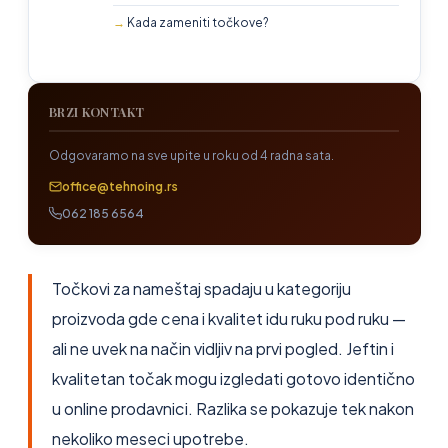
Kada zameniti točkove?
BRZI KONTAKT
Odgovaramo na sve upite u roku od 4 radna sata.
office@tehnoing.rs
062 185 6564
Točkovi za nameštaj spadaju u kategoriju
proizvoda gde cena i kvalitet idu ruku pod ruku —
ali ne uvek na način vidljiv na prvi pogled. Jeftin i
kvalitetan točak mogu izgledati gotovo identično
u online prodavnici. Razlika se pokazuje tek nakon
nekoliko meseci upotrebe.