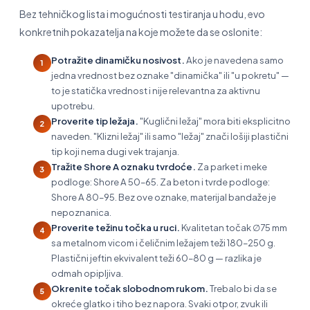
Bez tehničkog lista i mogućnosti testiranja u hodu, evo
konkretnih pokazatelja na koje možete da se oslonite:
Potražite dinamičku nosivost.
Ako je navedena samo
1
jedna vrednost bez oznake "dinamička" ili "u pokretu" —
to je statička vrednost i nije relevantna za aktivnu
upotrebu.
Proverite tip ležaja.
"Kuglični ležaj" mora biti eksplicitno
2
naveden. "Klizni ležaj" ili samo "ležaj" znači lošiji plastični
tip koji nema dugi vek trajanja.
Tražite Shore A oznaku tvrdoće.
Za parket i meke
3
podloge: Shore A 50–65. Za beton i tvrde podloge:
Shore A 80–95. Bez ove oznake, materijal bandaže je
nepoznanica.
Proverite težinu točka u ruci.
Kvalitetan točak ∅75 mm
4
sa metalnom vicom i čeličnim ležajem teži 180–250 g.
Plastični jeftin ekvivalent teži 60–80 g — razlika je
odmah opipljiva.
Okrenite točak slobodnom rukom.
Trebalo bi da se
5
okreće glatko i tiho bez napora. Svaki otpor, zvuk ili