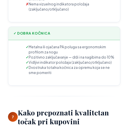
Nema vizuelnog indikatora položaja
(zaključano/otključano)
✓ DOBRA KOČNICA
Metalna ili ojačana PA poluga sa ergonomskim
profilom za nogu
Pozitivno zaključavanje — drži i na nagibima do 10%
Vidljivi indikator položaja (zaključano/otključano)
Dvostruka totalna kočnica za opremu koja se ne
sme pomeriti
Kako prepoznati kvalitetan
7
točak pri kupovini