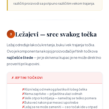
različiti proizvodi sa potpuno različitim vekom trajanja.
Ležajevi — srce svakog točka
3
Ležaj određuje lakoću kretanja, buku i vek trajanja točka.
Ovo je komponenta na kojoj proizvođači jeftinih točkova
najčešće štede
— jer je skrivena i kupac je ne može direktno
proveriti pri kupovini.
✗ JEFTINI TOČKOVI
Klizni ležaj od mekog plastika ili lošeg čelika
Nema zaptivke — prljavština ulazi odmah
Velik otpor kotrljanja — nameštaj se teško pomera
Buka već nakon par meseci upotrebe
Ležaj se ne može zameniti — ceo točak ide u otpad