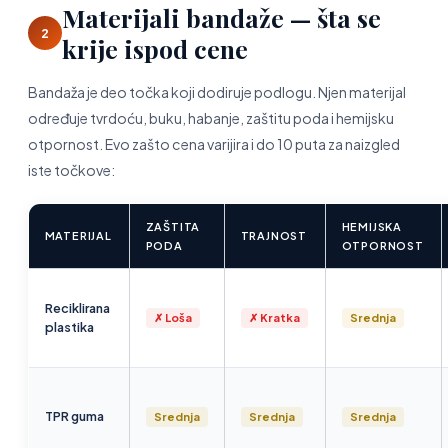
Materijali bandaže — šta se
2
krije ispod cene
Bandaža je deo točka koji dodiruje podlogu. Njen materijal
određuje tvrdoću, buku, habanje, zaštitu poda i hemijsku
otpornost. Evo zašto cena varijira i do 10 puta za naizgled
iste točkove:
ZAŠTITA
HEMIJSKA
MATERIJAL
TRAJNOST
PODA
OTPORNOST
Reciklirana
✗ Loša
✗ Kratka
Srednja
plastika
TPR guma
Srednja
Srednja
Srednja