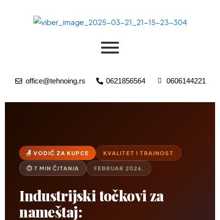
Пређи
на
садржај
office@tehnoing.rs
0621856564
0606144221
🪑 VODIČ ZA KUPCE
KVALITET I TRAJNOST
⏱ 7 MIN ČITANJA
FEBRUAR 2026.
Industrijski točkovi za
nameštaj: