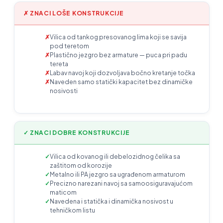
✗ ZNACI LOŠE KONSTRUKCIJE
Vilica od tankog presovanog lima koji se savija
pod teretom
Plastično jezgro bez armature — puca pri padu
tereta
Labav navoj koji dozvoljava bočno kretanje točka
Naveden samo statički kapacitet bez dinamičke
nosivosti
✓ ZNACI DOBRE KONSTRUKCIJE
Vilica od kovanog ili debelozidnog čelika sa
zaštitom od korozije
Metalno ili PA jezgro sa ugrađenom armaturom
Precizno narezani navoj sa samoosiguravajućom
maticom
Navedena i statička i dinamička nosivost u
tehničkom listu