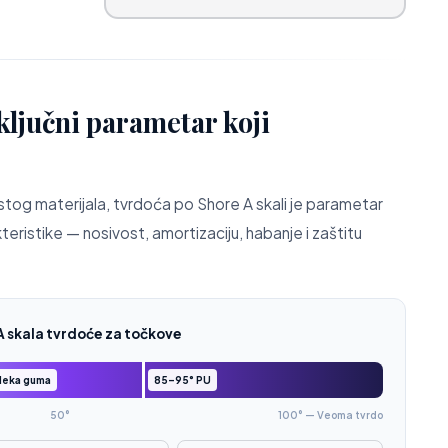
ključni parametar koji
tog materijala, tvrdoća po Shore A skali je parametar
eristike — nosivost, amortizaciju, habanje i zaštitu
A skala tvrdoće za točkove
Meka guma
85–95° PU
50°
100° — Veoma tvrdo