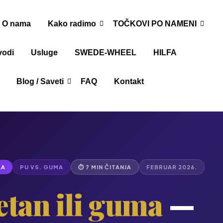
O nama
Kako radimo
TOČKOVI PO NAMENI
vodi
Usluge
SWEDE-WHEEL
HILFA
Blog / Saveti
FAQ
Kontakt
LA
PU VS. GUMA
⏱ 7 MIN ČITANJA
FEBRUAR 2026.
etan ili guma
—