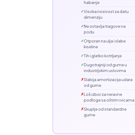
habanje
Visoka nosivost za datu
dimenziju
Ne ostavlja tragove na
podu
Otporan na ulja i slabe
kiseline
Tih i glatko kotrljanje
Dugotrajniji od gume u
industrijskim uslovima
Slabija amortizacija udara
od gume
Loš izbor za neravne
podloge sa oštrim ivicama
Skuplje od standardne
gume