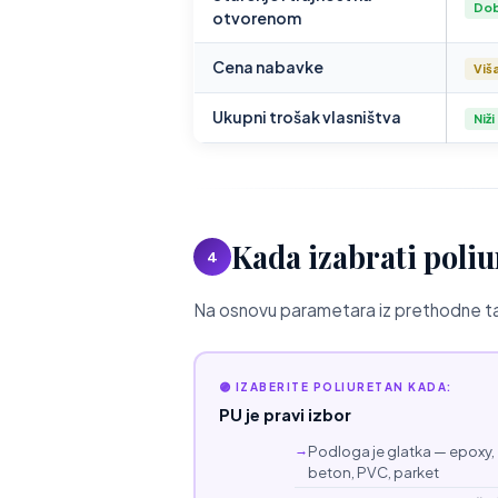
Dob
otvorenom
Cena nabavke
Viš
Ukupni trošak vlasništva
Niži
Kada izabrati poli
4
Na osnovu parametara iz prethodne ta
🟣 IZABERITE POLIURETAN KADA:
PU je pravi izbor
Podloga je glatka — epoxy,
beton, PVC, parket