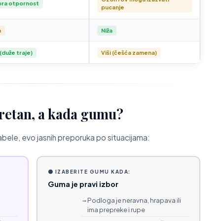
ra otpornost
pucanje
a
Niža
 (duže traje)
Viši (češća zamena)
uretan, a kada gumu?
bele, evo jasnih preporuka po situacijama:
⚫ IZABERITE GUMU KADA:
Guma je pravi izbor
Podloga je neravna, hrapava ili
ima prepreke i rupe