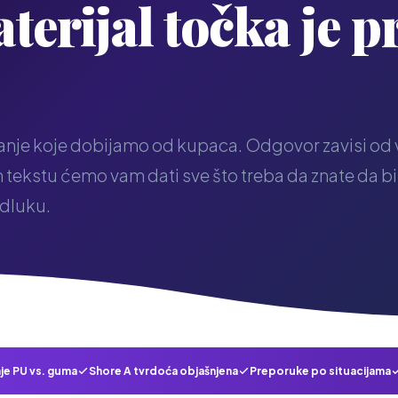
terijal točka je p
tanje koje dobijamo od kupaca. Odgovor zavisi od
tekstu ćemo vam dati sve što treba da znate da bi
odluku.
je PU vs. guma
Shore A tvrdoća objašnjena
Preporuke po situacijama