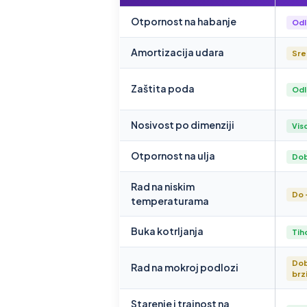
Otpornost na habanje
Odl
Amortizacija udara
Sre
Zaštita poda
Odl
Nosivost po dimenziji
Vis
Otpornost na ulja
Do
Rad na niskim
Do 
temperaturama
Buka kotrljanja
Tih
Dobr
Rad na mokroj podlozi
brzi
Starenje i trajnost na