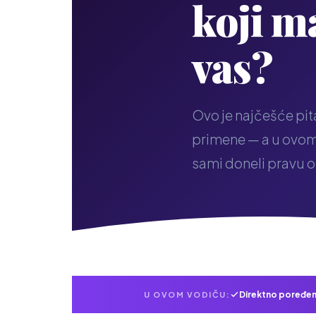
koji ma
vas?
Ovo je najčešće pi
primene — a u ovom 
sami doneli pravu 
Direktno poređen
U OVOM VODIČU: