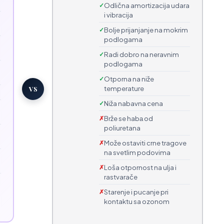
Odlična amortizacija udara
i vibracija
Bolje prijanjanje na mokrim
podlogama
Radi dobro na neravnim
podlogama
Otporna na niže
temperature
VS
Niža nabavna cena
Brže se habа od
poliuretana
Može ostaviti crne tragove
na svetlim podovima
Loša otpornost na ulja i
rastvarače
Starenje i pucanje pri
kontaktu sa ozonom