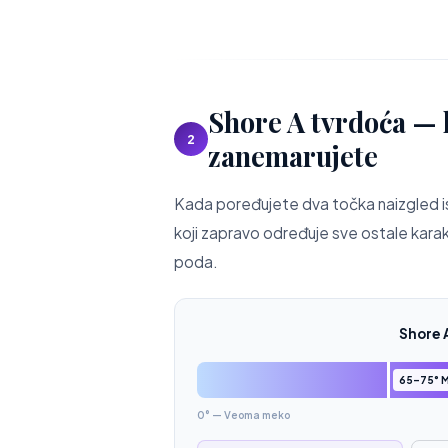
Shore A tvrdoća — 
2
zanemarujete
Kada poređujete dva točka naizgled is
koji zapravo određuje sve ostale karakt
poda.
Shore 
65–75° 
0° — Veoma meko