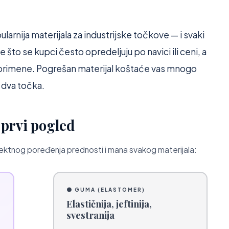
larnija materijala za industrijske točkove — i svaki
e što se kupci često opredeljuju po navici ili ceni, a
primene. Pogrešan materijal koštaće vas mnogo
a dva točka.
 prvi pogled
ektnog poređenja prednosti i mana svakog materijala:
⚫ GUMA (ELASTOMER)
Elastičnija, jeftinija,
svestranija