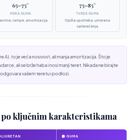
65–75°
75–85°
MEKA GUMA
TVRDA GUMA
avnine, rampe, amortizacija
Opšta upotreba, umerena
opterećenja
re A), to je veća nosivost, ali manja amortizacija. Što je
darce, ali se brže haba i nosi manji teret. Nikada ne birajte
ji odgovara vašem teretu i podlozi.
 po ključnim karakteristikama
OLIURETAN
⚫ GUMA