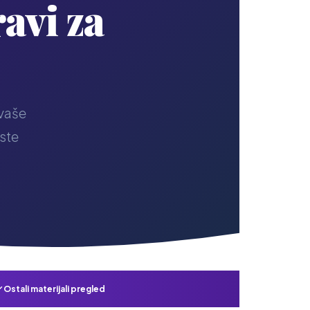
ravi za
 vaše
ste
Ostali materijali pregled