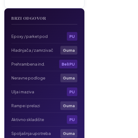
BRZI ODGOVOR
Epoxy / parket pod
PU
Hladnjača / zamrzivač
Guma
Prehrambena ind.
Beli PU
Neravne podloge
Guma
Ulja i maziva
PU
Rampe i prelazi
Guma
Aktivno skladište
PU
Spoljašnja upotreba
Guma