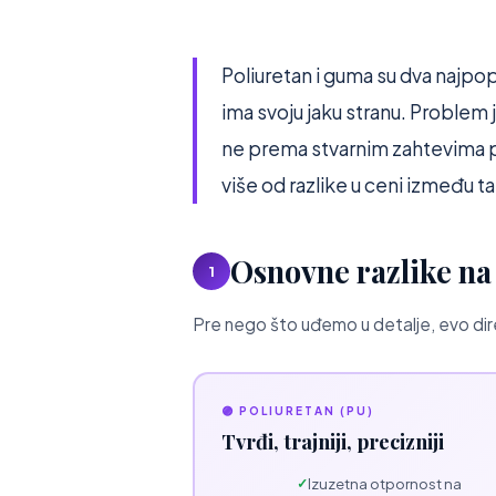
Poliuretan i guma su dva najpopu
ima svoju jaku stranu. Problem j
ne prema stvarnim zahtevima 
više od razlike u ceni između t
Osnovne razlike na
1
Pre nego što uđemo u detalje, evo dir
🟣 POLIURETAN (PU)
Tvrđi, trajniji, precizniji
Izuzetna otpornost na