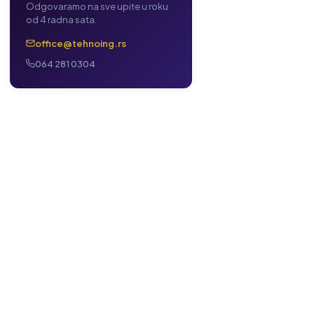
Odgovaramo na sve upite u roku
od 4 radna sata.
office@tehnoing.rs
064 281 0304