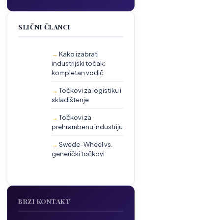
SLIČNI ČLANCI
Kako izabrati
industrijski točak:
kompletan vodič
Točkovi za logistiku i
skladištenje
Točkovi za
prehrambenu industriju
Swede-Wheel vs.
generički točkovi
BRZI KONTAKT