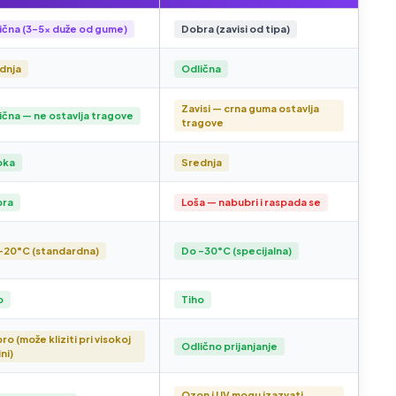
ična (3–5× duže od gume)
Dobra (zavisi od tipa)
dnja
Odlična
Zavisi — crna guma ostavlja
ična — ne ostavlja tragove
tragove
oka
Srednja
bra
Loša — nabubri i raspada se
-20°C (standardna)
Do -30°C (specijalna)
o
Tiho
o (može kliziti pri visokoj
Odlično prijanjanje
ni)
Ozon i UV mogu izazvati