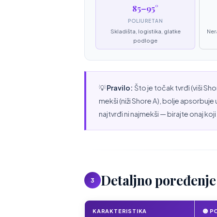
85–95°
POLIURETAN
Skladišta, logistika, glatke
Ner
podloge
💡
Pravilo:
Što je točak tvrđi (viši Sho
mekši (niži Shore A), bolje apsorbuje u
najtvrđi ni najmekši — birajte onaj ko
Detaljno poređenje
3
KARAKTERISTIKA
🟣 P