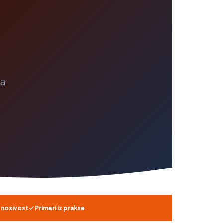
ra
u nosivost
Primeri iz prakse