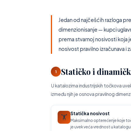
Jedan od najčešćih razloga pre
dimenzionisanje — kupci uglavno
prema stvarnoj nosivosti koja 
nosivost pravilno izračunava i z
Statičko i dinamičk
1
U katalozima industrijskih točkova uve
između njih je osnova pravilnog dimenz
Statička nosivost
🏋️
Maksimalno opterećenje koje to
je uvek veća vrednost u katalogu