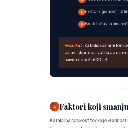
Faktor sigurnosti 1,5 (
4
Birati točak sa dinam
5
Rezultat:
Za kolica sa teretom o
dinamičkom nosivošću od minimum
naivno podelili 600 ÷ 4.
Faktori koji smanju
4
Kataložna nosivost točka je vrednost