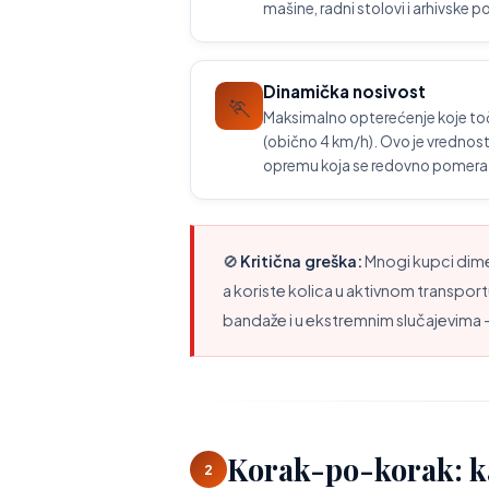
mašine, radni stolovi i arhivske po
Dinamička nosivost
🏃
Maksimalno opterećenje koje t
(obično 4 km/h). Ovo je vrednost k
opremu koja se redovno pomera.
🚫
Kritična greška:
Mnogi kupci dime
a koriste kolica u aktivnom transpo
bandaže i u ekstremnim slučajevim
Korak-po-korak: ka
2