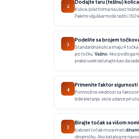
Dodajte taru (težinu) kolic
2
Kolica i platforma nisu bez teži
Paletni viljuškar može težiti i 15
Podelite sa brojem točkov
3
Standardna kolica imaju 4 točka
po točku.
Važno:
Ako podloga ni
praksi uvek računajte kao da rad
Primenite faktor sigurnosti
4
Pomnoži te vrednost sa faktorom 
brže kretanje, veće udarce pri ut
Birajte točak sa višom no
5
Izabrani točak mora imati
dinam
dinamičku. Ako katalog ne navodi 