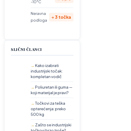
-10°C
Neravna
÷ 3 točka
podloga
SLIČNI ČLANCI
Kako izabrati
industrijski točak:
kompletan vodič
Poliuretan ili guma —
koji materijal je pravi?
Točkovi za teška
opterećenja: preko
500 kg
Zašto se industrijski
točkovi brzo troše?