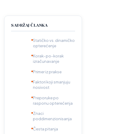
SADRŽAJ ČLANKA
Statičko vs. dinamičko
opterećenje
Korak-po-korak
izračunavanje
Primer iz prakse
Faktori koji smanjuju
nosivost
Preporuke po
rasponu opterećenja
Znaci
poddimenzionisanja
Česta pitanja