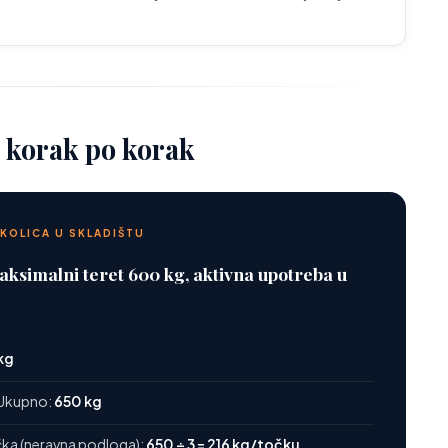
 korak po korak
KOLICA U SKLADIŠTU
 maksimalni teret 600 kg, aktivna upotreba u
kg
Ukupno:
650 kg
čka (neravna podloga):
650 ÷ 3 = 216 kg/točku