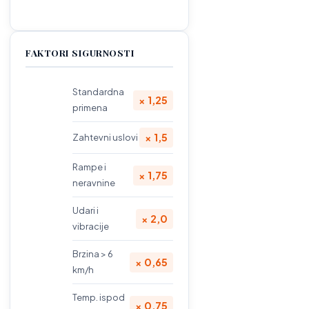
FAKTORI SIGURNOSTI
Standardna
× 1,25
primena
× 1,5
Zahtevni uslovi
Rampe i
× 1,75
neravnine
Udari i
× 2,0
vibracije
Brzina > 6
× 0,65
km/h
Temp. ispod
× 0,75