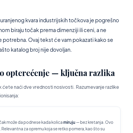
uranjenog kvara industrijskih točkova je pogrešno
m biraju točak prema dimenziji ili ceni, a ne
je potrebna. Ovaj tekst će vam pokazati kako se
ašto katalog broj nije dovoljan.
o opterećenje — ključna razlika
k ćete naći dve vrednosti nosivosti. Razumevanje razlike
ionisanja:
čak može da podnese kada kolica
miruju
— bez kretanja. Ovo
. Relevantna za opremu koja se retko pomera, kao što su