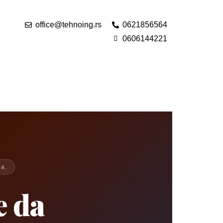
office@tehnoing.rs
0621856564
0606144221
6.
e da