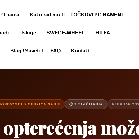
O nama
Kako radimo
TOČKOVI PO NAMENI
vodi
Usluge
SWEDE-WHEEL
HILFA
Blog / Saveti
FAQ
Kontakt
NOSIVOST I DIMENZIONISANJE
⏱ 7 MIN ČITANJA
FEBRUAR 202
 opterećenja mož