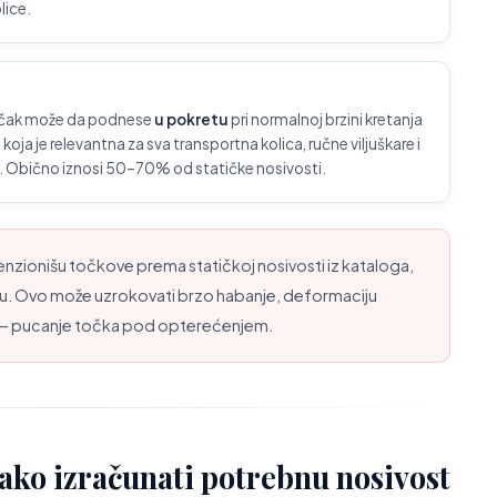
lice.
očak može da podnese
u pokretu
pri normalnoj brzini kretanja
oja je relevantna za sva transportna kolica, ručne viljuškare i
 Obično iznosi 50–70% od statičke nosivosti.
nzionišu točkove prema statičkoj nosivosti iz kataloga,
rtu. Ovo može uzrokovati brzo habanje, deformaciju
a — pucanje točka pod opterećenjem.
ko izračunati potrebnu nosivost