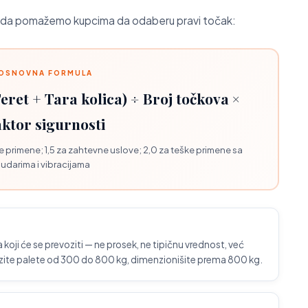
kada pomažemo kupcima da odaberu pravi točak:
OSNOVNA FORMULA
eret + Tara kolica) ÷ Broj točkova ×
ktor sigurnosti
e primene; 1,5 za zahtevne uslove; 2,0 za teške primene sa
udarima i vibracijama
 koji će se prevoziti — ne prosek, ne tipičnu vrednost, već
ite palete od 300 do 800 kg, dimenzionišite prema 800 kg.