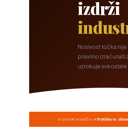
izdrži
indust
Nosivost točka nije
pravilno izračunat
uzrokuje sve ostal
Statičko vs. dina
U OVOM VODIČU: