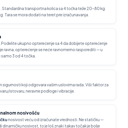
a
ne. Standardna transportna kolica sa 4 točka teže 20–80 kg.
0 kg. Tara se mora dodati na teret pre izračunavanja.
a
. Podelite ukupno opterećenje sa 4 da dobijete opterećenje
je ravna, opterećenje se neće ravnomerno rasporediti — u
e samo 3 od 4 točka.
sigurnosti koji odgovara vašim uslovima rada. Viši faktor za
ovaru/istovaru, neravne podloge i vibracije.
minalnom nosivošću
ičku
nosivost veću od izračunate vrednosti. Ne statičku —
dinamičku nosivost, to je loš znak i takav točak je bolje