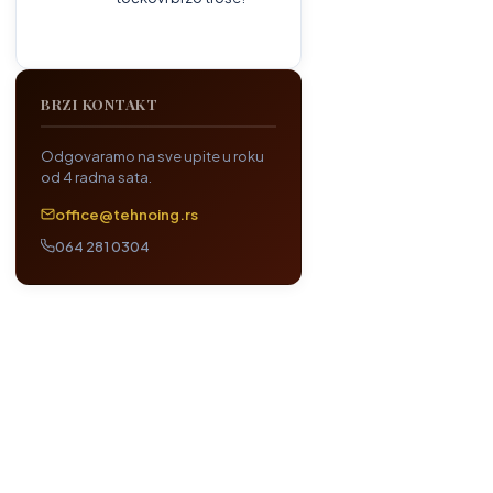
BRZI KONTAKT
Odgovaramo na sve upite u roku
od 4 radna sata.
office@tehnoing.rs
064 281 0304