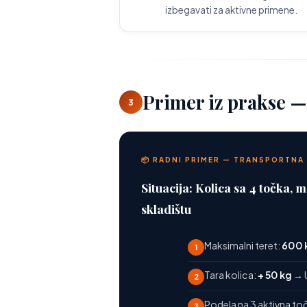
izbegavati za aktivne primene.
Primer iz prakse —
3
📦 RADNI PRIMER — TRANSPORTNA 
Situacija: Kolica sa 4 točka,
skladištu
Maksimalni teret:
600 
1
Tara kolica:
+ 50 kg
→ 
2
Podela na 3 aktivna to
3