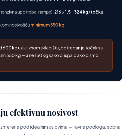
intenzivna upotreba, rampe):
216 × 1,5 = 324 kg/točku
ičkom nosivošću
minimum 350 kg
d 600 kg u aktivnom skladištu, potreban je točak sa
 350 kg — a ne 150 kg kako bi ispalo ako bismo
ju efektivnu nosivost
 izmerena pod idealnim uslovima — ravna podloga, sobna