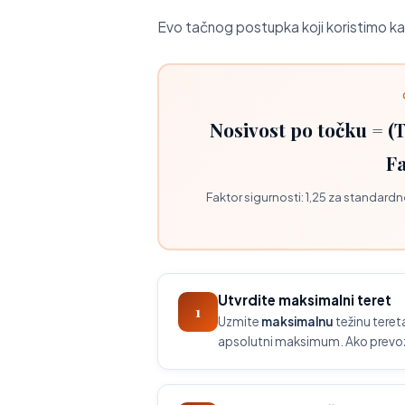
Evo tačnog postupka koji koristimo 
Nosivost po točku = (T
Fa
Faktor sigurnosti: 1,25 za standardn
Utvrdite maksimalni teret
1
Uzmite
maksimalnu
težinu tereta
apsolutni maksimum. Ako prevoz