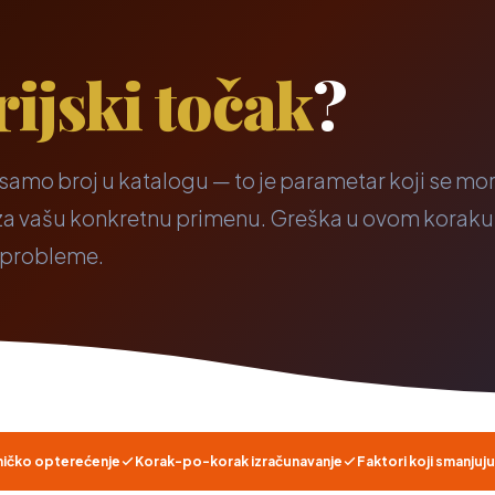
rijski točak
?
 samo broj u katalogu — to je parametar koji se mo
i za vašu konkretnu primenu. Greška u ovom koraku
e probleme.
mičko opterećenje
Korak-po-korak izračunavanje
Faktori koji smanjuj